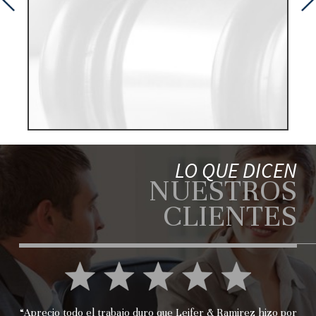
r
LO QUE DICEN
NUESTROS
CLIENTES
“Aprecio todo el trabajo duro que Leifer & Ramirez hizo por