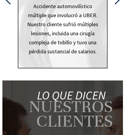
tico
Dis
a UBER.
ltiples
irugía
vo una
larios.
LO QUE DICEN
NUESTROS
CLIENTES