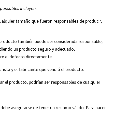
ueron una
ponsables incluyen:
ucho más
cias Corey
ualquier tamaño que fueron responsables de producir,
 en el sur
l producto también puede ser considerada responsable,
ndiendo un producto seguro y adecuado,
bre el defecto directamente.
rista y el fabricante que vendió el producto.
ñar el producto, podrían ser responsables de cualquier
debe asegurarse de tener un reclamo válido. Para hacer