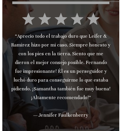
 &
“Experiencia absolutamente perfecta con la
to y
firma de abogados Leifer. Hicieron un
trabajo increíble. Samantha hizo que el
do
proceso fuera extremadamente fácil.
 y
Siempre disponible para responder cualquier
aba
pregunta y mantenerme informado sobre el
na!
caso; solo de primera clase de principio a fin
lo recomendaría encarecidamente.
¡Realmente no hay nadie más a quien deba
llamar!”