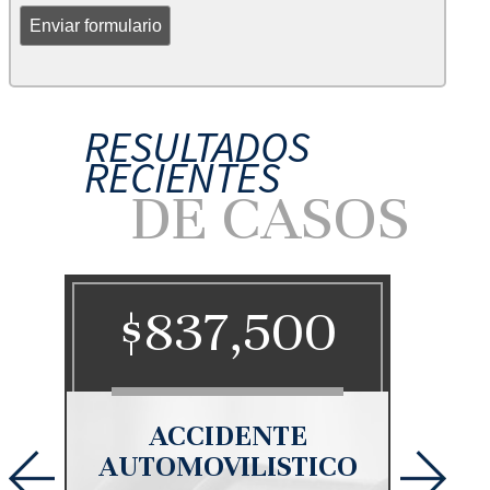
RESULTADOS
RECIENTES
DE CASOS
00
$650,000
E
ACCIDENTE
TICO
AUTOMOVILISTICO
AU