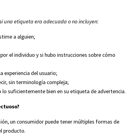
si una etiqueta era adecuada o no incluyen:
stime a alguien;
ecomiendo
“Aprecio todo el trabajo duro que Leifer
mirez a
Ramirez hizo por mi caso. Siempre hones
 por el individuo y si hubo instrucciones sobre cómo
dríamos
con los pies en la tierra. Siento que me
ejo de
dieron el mejor consejo posible. Fernan
a experiencia del usuario;
fue
fue impresionante! Él es un perseguidor
ecir, sin terminología compleja;
os pies en
luchó duro para conseguirme lo que est
o lo suficientemente bien en su etiqueta de advertencia.
nsejos
pidiendo. ¡Samantha también fue muy bue
personal
¡Altamente recomendado!”
ectuoso?
dos y
 el final.
— Jennifer Faulkenberry
esión, un consumidor puede tener múltiples formas de
nal, los
l producto.