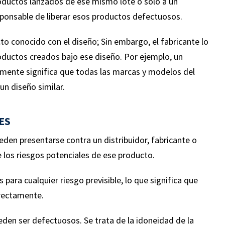
oductos lanzados de ese mismo lote o solo a un
Accidente automovilís
ste asunto y el reclamo fue
sponsable de liberar esos productos defectuosos.
múltiple que involucró 
nalmente denegado. Nuestro
Nuestro cliente sufrió mú
o conocido con el diseño; Sin embargo, el fabricante lo
te tuvo múltiples cirugías de
lesiones, incluida una c
oductos creados bajo ese diseño. Por ejemplo, un
lda y otras lesiones que la
compleja de tobillo y tu
almente significa que todas las marcas y modelos del
arán por el resto de su vida.
pérdida sustancial de sa
n diseño similar.
ES
n presentarse contra un distribuidor, fabricante o
 los riesgos potenciales de ese producto.
para cualquier riesgo previsible, lo que significa que
rrectamente.
eden ser defectuosos. Se trata de la idoneidad de la