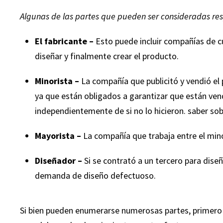
llos. Si alguna
tailandeses y todos en la oficina f
Algunas de las partes que pueden ser consideradas res
 de lesiones
verdadera bendición ... ¡fueron m
fer y su equipo.
allá de nuestras expectativas! Gra
El fabricante –
Esto puede incluir compañías de c
 hecho.”
Leifer ... mejor bufete de abogados
diseñar y finalmente crear el producto.
de Florida.”
man
Minorista –
La compañía que publicitó y vendió e
— Juan Alvarez
ya que están obligados a garantizar que están ve
independientemente de si no lo hicieron. saber so
Mayorista –
La compañía que trabaja entre el mino
Diseñador –
Si se contrató a un tercero para dise
demanda de diseño defectuoso.
Si bien pueden enumerarse numerosas partes, primero 