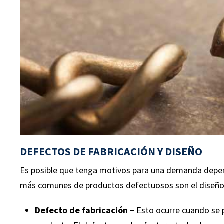
$345,000
$
DEFECTOS DE FABRICACIÓN Y DISEÑO
Es posible que tenga motivos para una demanda depend
más comunes de productos defectuosos son el diseño y
RESBALÓN Y CAÍDA
RE
Defecto de fabricación –
Esto ocurre cuando se 
El cliente cayó sobre baldosas
La re