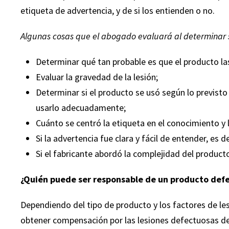
etiqueta de advertencia, y de si los entienden o no.
Algunas cosas que el abogado evaluará al determinar 
Determinar qué tan probable es que el producto la
ete de abogados
“Mi nombre es Juan Álvarez ... R
Evaluar la gravedad de la lesión;
Paralegales) me
encarecidamente el Leifer & Ra
Determinar si el producto se usó según lo previsto
ntras mi caso
cualquiera. Mi esposa y yo no po
usarlo adecuadamente;
iempre podía
estar más contentos con el man
Cuánto se centró la etiqueta en el conocimiento y l
quietudes, y que
nuestro caso. Corey Leifer 
Si la advertencia fue clara y fácil de entender, es d
les para mí con
extremadamente profesional, con l
Si el fabricante abordó la complejidad del product
aciencia. Corey
la tierra, nos dio excelentes co
Ramírez, Esq
durante todo el proceso. Él y su 
¿Quién puede ser responsable de un producto def
a gusto en todo
pudieron mantenernos informa
so. Sabía que
actualizados desde el principio hasta
Dependiendo del tipo de producto y los factores de l
n el fondo, y
El Sr. Leifer y su excelente perso
obtener compensación por las lesiones defectuosas de