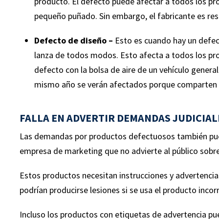
producto. El defecto puede afectar a todos los pr
cerca de una piscina que no eran
en e
pequeño puñado. Sin embargo, el fabricante es re
antideslizantes. Múltiples
origi
Defecto de diseño –
Esto es cuando hay un defect
lesiones, incluida la cirugía.
clien
lanza de todos modos. Esto afecta a todos los pr
espa
defecto con la bolsa de aire de un vehículo gener
afect
mismo año se verán afectados porque comparten u
FALLA EN ADVERTIR DEMANDAS JUDICIAL
Las demandas por productos defectuosos también puede
empresa de marketing que no advierte al público sobre
Estos productos necesitan instrucciones y advertencias 
podrían producirse lesiones si se usa el producto inco
Incluso los productos con etiquetas de advertencia pu