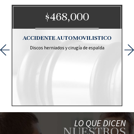
$468,000
O
ACCIDENTE AUTOMOVILISTICO
Discos herniados y cirugía de espalda
r
LO QUE DICEN
NUESTROS