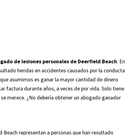
“Respuesta y asesoramiento rápidos y
o.
profesionales. Las administradoras de casos
Carolina y Samantha son geniales: escuchan
gado de lesiones personales de Deerfield Beach
. En
con paciencia y atención mientras lo guían a
ultado heridas en accidentes causados ​​por la conducta
el
través de situaciones complicadas. Los
 que asumimos es ganar la mayor cantidad de dinero
s
abogados Corey y Fernando son accesibles y
ar factura durante años, a veces de por vida. Solo tiene
so,
receptivos mientras pelean su caso. Los
ue se merece. ¿No debería obtener un abogado ganador
ro
encontré por reseñas y definitivamente
ez a
recomendaré Leifer & Ramirez a cualquier
persona que necesite un excelente
asesoramiento.”
d Beach representan a personas que han resultado