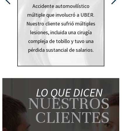
Accidente automovilístico
 fue
múltiple que involucró a UBER.
estro
Nuestro cliente sufrió múltiples
as de
lesiones, incluida una cirugía
e la
compleja de tobillo y tuvo una
vida.
pérdida sustancial de salarios.
LO QUE DICEN
NUESTROS
CLIENTES