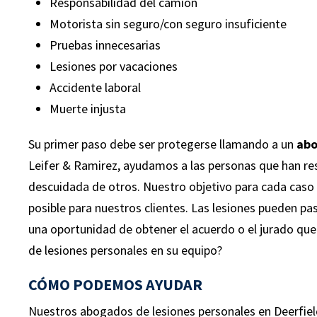
Responsabilidad del camión
Motorista sin seguro/con seguro insuficiente
Pruebas innecesarias
Lesiones por vacaciones
Accidente laboral
“Estuve involucrado en un accidente
Muerte injusta
automovilístico en 2015 y terminé herid
¡Contraté a Leifer & Ramirez y fueron
Su primer paso debe ser protegerse llamando a un
abo
maravillosos! Todos fueron muy
Leifer & Ramirez, ayudamos a las personas que han res
profesionales y realmente se tomaron 
descuidada de otros. Nuestro objetivo para cada caso
tiempo para explicarme todas las cosa
posible para nuestros clientes. Las lesiones pueden pas
sobre mi caso. Sobre todo, al final del ca
una oportunidad de obtener el acuerdo o el jurado q
estaba contento con la cantidad de dine
de lesiones personales en su equipo?
que recibí. Recomendaría Leifer & Ramir
cualquiera que se lesione.”
CÓMO PODEMOS AYUDAR
Nuestros abogados de lesiones personales en Deerfiel