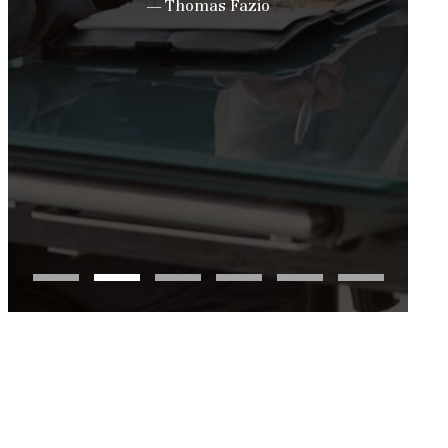
— Thomas Fazio
p