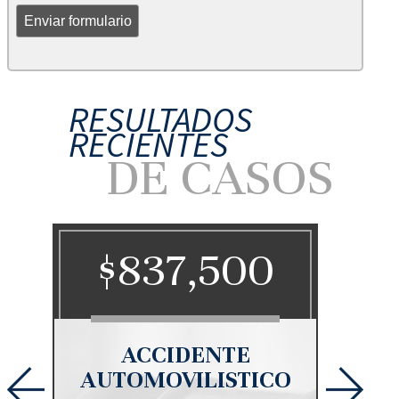
RESULTADOS
RECIENTES
DE CASOS
00
$837,500
$
ÍDA
ACCIDENTE
AUTOMOVILISTICO
AUT
utada