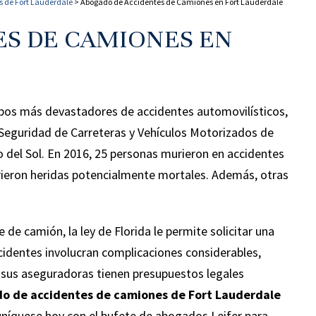
s de Fort Lauderdale
>
Abogado de Accidentes de Camiones en Fort Lauderdale
ES DE CAMIONES EN
ipos más devastadores de accidentes automovilísticos,
 Seguridad de Carreteras y Vehículos Motorizados de
 del Sol. En 2016, 25 personas murieron en accidentes
rieron heridas potencialmente mortales. Además, otras
 de camión, la ley de Florida le permite solicitar una
cidentes involucran complicaciones considerables,
sus aseguradoras tienen presupuestos legales
o de accidentes de camiones de Fort Lauderdale
uníquese hoy con el bufete de abogados Leifer para