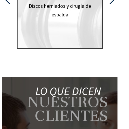
Discos herniados y cirugía de
vehículo
espalda
inicial
terminó
LO QUE DICEN
NUESTROS
CLIENTES