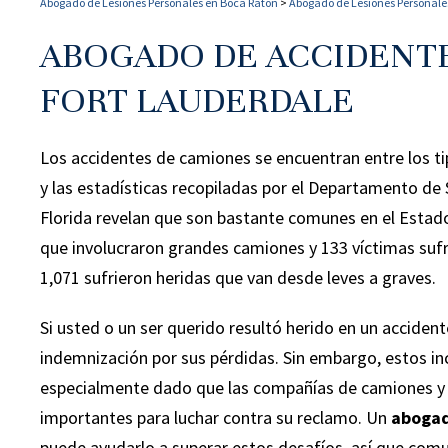
Abogado de Lesiones Personales en Boca Raton
>
Abogado de Lesiones Personale
ABOGADO DE ACCIDENT
FORT LAUDERDALE
Los accidentes de camiones se encuentran entre los t
y las estadísticas recopiladas por el Departamento de
Florida revelan que son bastante comunes en el Estado
que involucraron grandes camiones y 133 víctimas suf
1,071 sufrieron heridas que van desde leves a graves.
Si usted o un ser querido resultó herido en un accidente
indemnización por sus pérdidas. Sin embargo, estos in
especialmente dado que las compañías de camiones y 
importantes para luchar contra su reclamo. Un
abogad
puede ayudarlo a superar estos desafíos, así que com