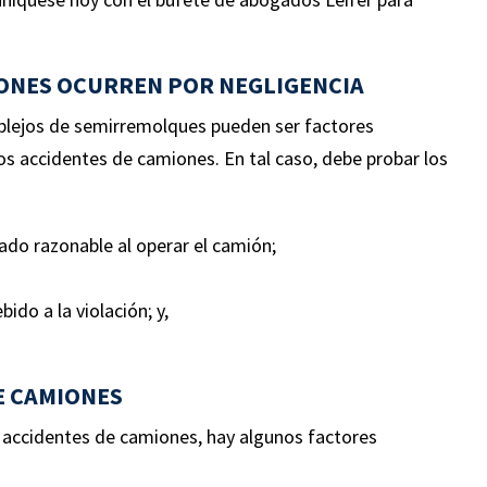
IONES OCURREN POR NEGLIGENCIA
omplejos de semirremolques pueden ser factores
 los accidentes de camiones. En tal caso, debe probar los
dado razonable al operar el camión;
837,500
$650,00
do a la violación; y,
E CAMIONES
ACCIDENTE
ACCIDENTE
s accidentes de camiones, hay algunos factores
OMOVILISTICO
AUTOMOVILISTI