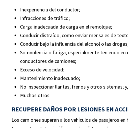
Acci
 eran
en este asunto y el reclamo fue
Inexperiencia del conductor;
múltipl
s
originalmente denegado. Nuestro
Infracciones de tráfico;
Nuestro
a.
cliente tuvo múltiples cirugías de
Carga inadecuada de carga en el remolque;
lesion
espalda y otras lesiones que la
Conducir distraído, como enviar mensajes de texto
comple
afectarán por el resto de su vida.
Conducir bajo la influencia del alcohol o las drogas
pérdida
Somnolencia o fatiga, especialmente teniendo en c
conductores de camiones;
Exceso de velocidad;
Mantenimiento inadecuado;
No inspeccionar llantas, frenos y otros sistemas; y,
Muchos otros.
RECUPERE DAÑOS POR LESIONES EN ACC
Los camiones superan a los vehículos de pasajeros en 