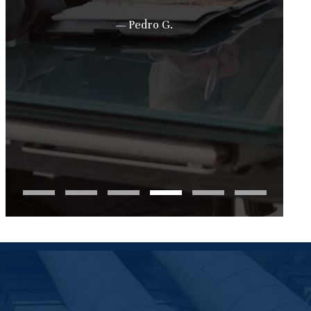
— Pedro G.
p