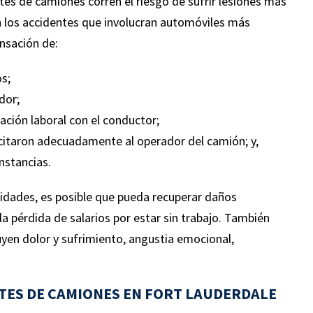
ntes de camiones corren el riesgo de sufrir lesiones más
 los accidentes que involucran automóviles más
nsación de:
s;
ndo
“Experiencia absolutamente perfecta con la
dor;
a
firma de abogados Leifer. Hicieron un
ación laboral con el conductor;
os
trabajo increíble. Samantha hizo que el
acitaron adecuadamente al operador del camión; y,
proceso fuera extremadamente fácil.
nstancias.
Siempre disponible para responder cualquier
s en
pregunta y mantenerme informado sobre el
tidades, es posible que pueda recuperar daños
caso; solo de primera clase de principio a fin
a pérdida de salarios por estar sin trabajo. También
al
lo recomendaría encarecidamente.
yen dolor y sufrimiento, angustia emocional,
¡Realmente no hay nadie más a quien deba
nal.
llamar!”
TES DE CAMIONES EN FORT LAUDERDALE
os