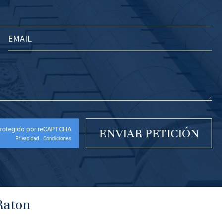
rotegido por reCAPTCHA
Privacidad
Condiciones
-
Raton