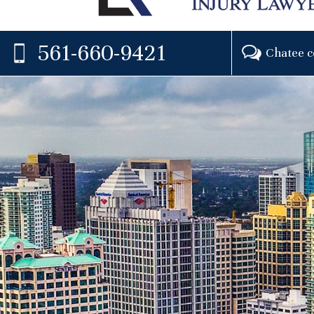
561-660-9421
Chatee c