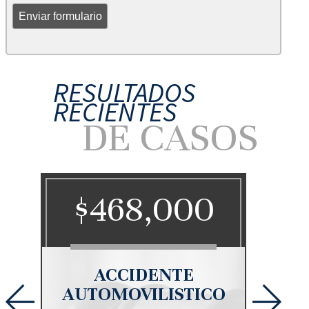
RESULTADOS
RECIENTES
DE CASOS
0
$468,000
$
ACCIDENTE
MUE
CO
AUTOMOVILISTICO
Un peat