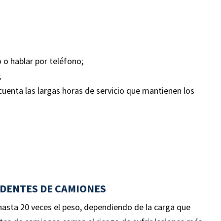
dente automovilístico
e que involucró a UBER.
 cliente sufrió múltiples
es, incluida una cirugía
 o hablar por teléfono;
ja de tobillo y tuvo una
;
 sustancial de salarios.
uenta las largas horas de servicio que mantienen los
IDENTES DE CAMIONES
hasta 20 veces el peso, dependiendo de la carga que