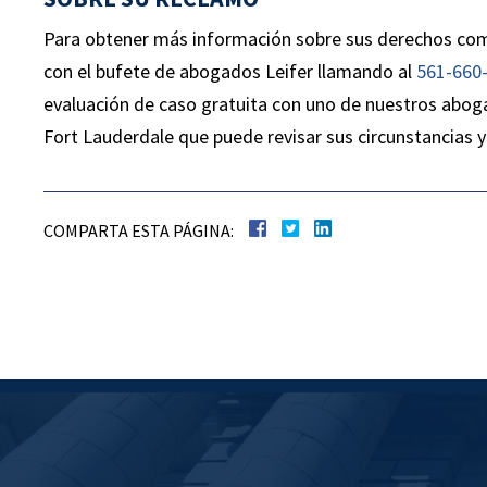
tailandeses y todos en la oficina fueron 
Para obtener más información sobre sus derechos co
verdadera bendición ... ¡fueron mucho 
con el bufete de abogados Leifer llamando al
561-660
allá de nuestras expectativas! Gracias C
evaluación de caso gratuita con uno de nuestros abog
Leifer ... mejor bufete de abogados en el 
Fort Lauderdale que puede revisar sus circunstancias y 
de Florida.”
— Juan Alvarez
COMPARTA ESTA PÁGINA: