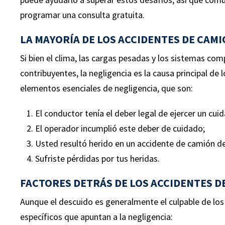
programar una consulta gratuita.
LA MAYORÍA DE LOS ACCIDENTES DE CAM
Si bien el clima, las cargas pesadas y los sistemas c
contribuyentes, la negligencia es la causa principal de
elementos esenciales de negligencia, que son:
El conductor tenía el deber legal de ejercer un cui
El operador incumplió este deber de cuidado;
0
$1,000,000
$
Usted resultó herido en un accidente de camión debi
Sufriste pérdidas por tus heridas.
FACTORES DETRÁS DE LOS ACCIDENTES D
ÍDA
RESBALÓN Y CAÍDA
Aunque el descuido es generalmente el culpable de lo
AUT
específicos que apuntan a la negligencia:
osas
La responsabilidad fue disputada