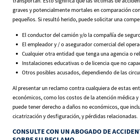
transportan. Esto significa que las víctimas de accide
graves y potencialmente mortales en comparación con
pequeños. Si resultó herido, puede solicitar una compe
El conductor del camión y/o la compañía de seguro
idente
“Mi nombre es Juan Álvarez ... Recomie
El empleador y / o asegurador comercial del opera
 herido.
encarecidamente el Leifer & Ramirez 
Cualquier otra entidad que tenga una agencia o rel
 fueron
cualquiera. Mi esposa y yo no podríam
Instalaciones educativas o de licencia que no cap
 muy
estar más contentos con el manejo de
Otros posibles acusados, dependiendo de las circu
maron el
nuestro caso. Corey Leifer fue
s cosas
extremadamente profesional, con los pie
Al presentar un reclamo contra cualquiera de estas en
 del caso,
la tierra, nos dio excelentes consejos
económicos, como los costos de la atención médica y l
e dinero
durante todo el proceso. Él y su person
puede tener derecho a daños no económicos, que inclu
 Ramirez a
pudieron mantenernos informados y
cicatrización y desfiguración, y pérdidas relacionadas.
”
actualizados desde el principio hasta el fi
CONSULTE CON UN ABOGADO DE ACCIDEN
El Sr. Leifer y su excelente personal, l
SOBRE SU RECLAMO