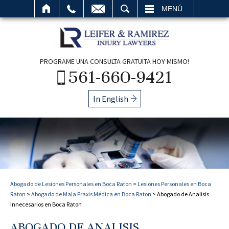
BUSCAR
MENÚ
PROGRAME UNA CONSULTA GRATUITA HOY MISMO!
561-660-9421
In English
Abogado de Lesiones Personales en Boca Raton
>
Lesiones Personales en Boca
Raton
>
Abogado de Mala Praxis Médica en Boca Raton
>
Abogado de Analisis
Innecesarios en Boca Raton
ABOGADO DE ANALISIS