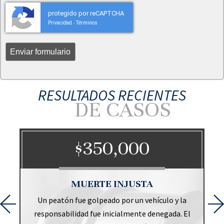
protegido por reCAPTCHA
Privacidad
Términos
-
RESULTADOS RECIENTES
DE CASOS
$350,000
O
MUERTE INJUSTA
Un peatón fue golpeado por un vehículo y la
responsabilidad fue inicialmente denegada. El
a