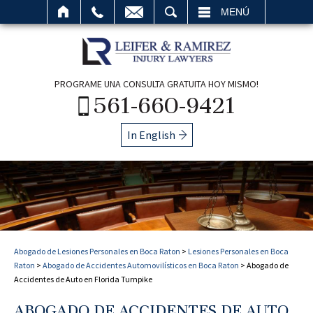
BUSCAR
MENÚ
PROGRAME UNA CONSULTA GRATUITA HOY MISMO!
561-660-9421
In English
Abogado de Lesiones Personales en Boca Raton
>
Lesiones Personales en Boca
Raton
>
Abogado de Accidentes Automovilísticos en Boca Raton
>
Abogado de
Accidentes de Auto en Florida Turnpike
ABOGADO DE ACCIDENTES DE AUTO