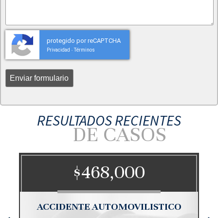
protegido por reCAPTCHA
Privacidad
Términos
-
RESULTADOS RECIENTES
DE CASOS
68,000
$350,0
 AUTOMOVILISTICO
MUERTE INJ