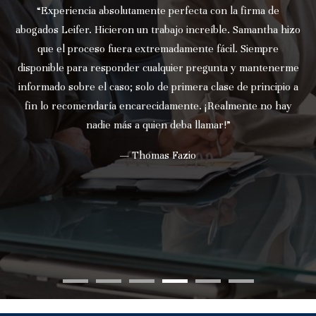
mente perfecta con la firma de
“Aprecio todo el trabajo 
un trabajo increíble. Samantha hizo
mi caso. Siempre honesto y
extremadamente fácil. Siempre
que me dieron el mejor
r cualquier pregunta y mantenerme
impresionante! Él es u
olo de primera clase de principio a
conseguirme lo que estab
arecidamente. ¡Realmente no hay
muy buena! ¡Al
 quien deba llamar!”
— Jennif
homas Fazio