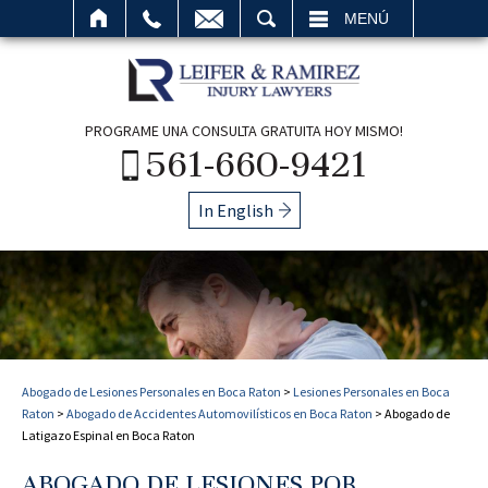
BUSCAR
MENÚ
PROGRAME UNA CONSULTA GRATUITA HOY MISMO!
561-660-9421
In English
Abogado de Lesiones Personales en Boca Raton
>
Lesiones Personales en Boca
Raton
>
Abogado de Accidentes Automovilísticos en Boca Raton
>
Abogado de
Latigazo Espinal en Boca Raton
ABOGADO DE LESIONES POR