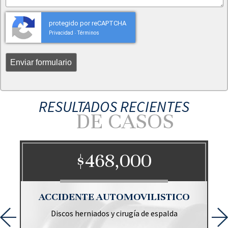
protegido por reCAPTCHA
Privacidad
Términos
-
RESULTADOS RECIENTES
DE CASOS
$468,000
O
ACCIDENTE AUTOMOVILISTICO
Discos herniados y cirugía de espalda
r