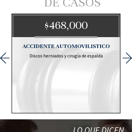
DE CASOS
$468,000
ACCIDENTE AUTOMOVILISTICO
Discos herniados y cirugía de espalda
Un pe
respon
caso
LO QUE DICEN