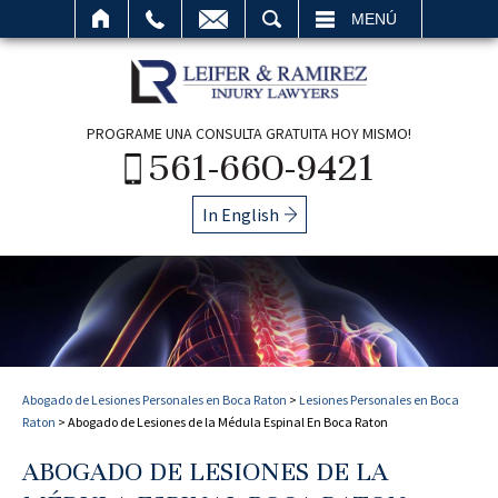
BUSCAR
MENÚ
PROGRAME UNA CONSULTA GRATUITA HOY MISMO!
561-660-9421
In English
Abogado de Lesiones Personales en Boca Raton
>
Lesiones Personales en Boca
Raton
>
Abogado de Lesiones de la Médula Espinal En Boca Raton
ABOGADO DE LESIONES DE LA