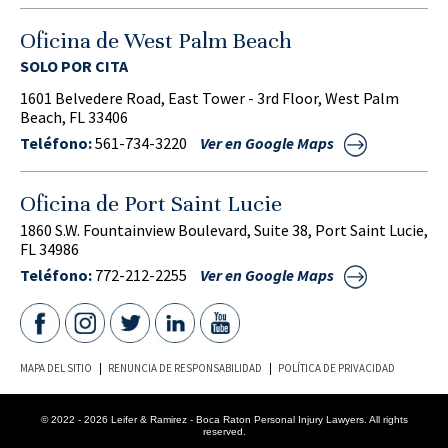
Oficina de West Palm Beach
SOLO POR CITA
1601 Belvedere Road, East Tower - 3rd Floor, West Palm
Beach, FL 33406
Teléfono:
561-734-3220
Ver en Google Maps
Oficina de Port Saint Lucie
1860 S.W. Fountainview Boulevard, Suite 38, Port Saint Lucie,
FL 34986
Teléfono:
772-212-2255
Ver en Google Maps
MAPA DEL SITIO
RENUNCIA DE RESPONSABILIDAD
POLÍTICA DE PRIVACIDAD
© 2022 - 2026 Leifer & Ramirez - Boca Raton Personal Injury Lawyers. All rights
reserved.