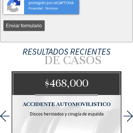
protegido por reCAPTCHA
Privacidad
Términos
-
RESULTADOS RECIENTES
DE CASOS
$468,000
O
ACCIDENTE AUTOMOVILISTICO
Discos herniados y cirugía de espalda
r