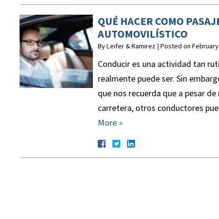
QUÉ HACER COMO PASAJ
0
$1,000,000
$
AUTOMOVILÍSTICO
By
Leifer & Ramirez
|
Posted on
February
Conducir es una actividad tan rut
realmente puede ser. Sin embarg
ÍDA
RESBALÓN Y CAÍDA
que nos recuerda que a pesar de 
AUT
osas
La responsabilidad fue disputada
carretera, otros conductores pue
Acci
 eran
en este asunto y el reclamo fue
More »
múltipl
s
originalmente denegado. Nuestro
Nuestro
a.
cliente tuvo múltiples cirugías de
lesion
espalda y otras lesiones que la
comple
afectarán por el resto de su vida.
pérdida