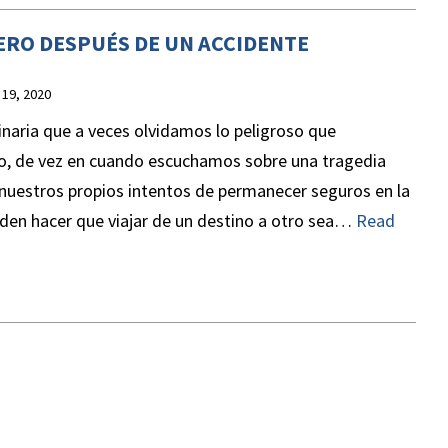
ERO DESPUÉS DE UN ACCIDENTE
837,500
$650,00
 19, 2020
inaria que a veces olvidamos lo peligroso que
o, de vez en cuando escuchamos sobre una tragedia
ACCIDENTE
ACCIDENTE
nuestros propios intentos de permanecer seguros en la
OMOVILISTICO
AUTOMOVILISTI
den hacer que viajar de un destino a otro sea…
Read
dente automovilístico
e que involucró a UBER.
 cliente sufrió múltiples
es, incluida una cirugía
ja de tobillo y tuvo una
 sustancial de salarios.