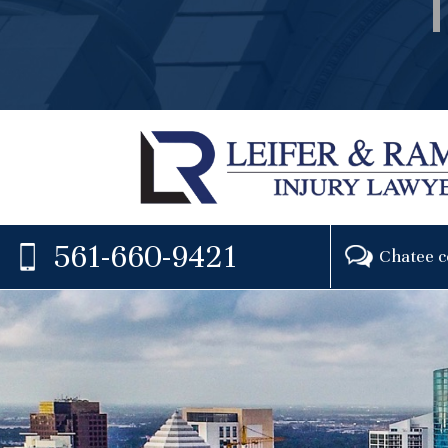
561-660-9421
Chatee c